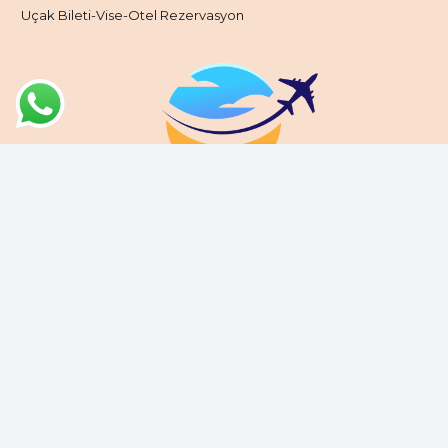
Uçak Bileti-Vise-Otel Rezervasyon
Kıta turizmi, birden fazla kıtada veya bir kıtanın farklı
bölgelerinde çeşitli turistik destinasyonları kapsayan seyahat
programları sunan turizm türüdür. Bu turizm türü, gezginlerin
bir seyahatte birden fazla ülke veya şehir gezmesini ve farklı
kültürel, tarihi, doğal zenginlikleri keşfetmesini sağlar. Kıta
turizmi, genellikle kapsamlı bir gezi planı içerir ve her
destinasyonda rehberli turlar, konaklama, ulaşım gibi
hizmetleri bir arada sunar.