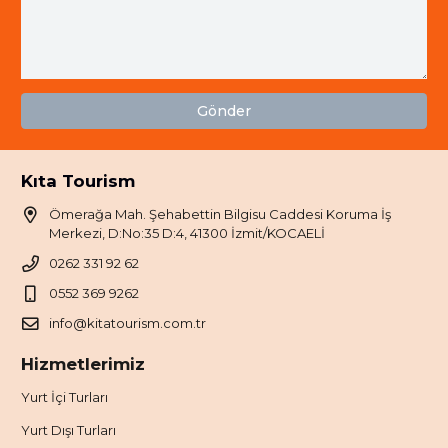
Gönder
Kıta Tourism
Ömerağa Mah. Şehabettin Bilgisu Caddesi Koruma İş
Merkezi, D:No:35 D:4, 41300 İzmit/KOCAELİ
0262 331 92 62
0552 369 9262
info@kitatourism.com.tr
Hizmetlerimiz
Yurt İçi Turları
Yurt Dışı Turları