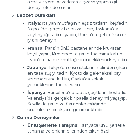
alma ve yerel pazarlarda alışveriş yapma gibi
deneyimler de sunar.
Lezzet Durakları
İtalya
: İtalyan mutfağının eşsiz tatlarını keşfedin.
Napoli’de gerçek bir pizza tadın, Toskana’da
zeytinyağı tadımı yapın, Roma’da gelato’nun en
iyisini deneyin.
Fransa
: Paris’in ünlü pastanelerinde kruvasan
keyfi yapın, Provence’ta şarap tadımına katılın,
Lyon’da Fransız mutfağının inceliklerini keşfedin.
Japonya
: Tokyo’da suşi ustalarının elinden çıkan
en taze suşiyi tadın, Kyoto’da geleneksel çay
seremonisine katılın, Osaka’da sokak
yemeklerinin tadına varın.
İspanya
: Barselona’da tapas çeşitlerini keşfedip,
Valensiya’da gerçek bir paella deneyimi yaşayıp,
Sevilla’da şarap ve flamenko eşliğinde
unutulmaz bir akşam geçirmektedir.
Gurme Deneyimler
Ünlü Şeflerle Tanışma
: Dünyaca ünlü şeflerle
tanışma ve onların ellerinden çıkan özel