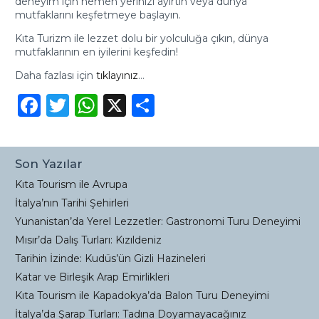
deneyim için hemen yerinizi ayırtın veya dünya
mutfaklarını keşfetmeye başlayın.
Kıta Turizm ile lezzet dolu bir yolculuğa çıkın, dünya
mutfaklarının en iyilerini keşfedin!
Daha fazlası için
tıklayınız
…
Facebook
Twitter
WhatsApp
X
Share
Son Yazılar
Kıta Tourism ile Avrupa
İtalya’nın Tarihi Şehirleri
Yunanistan’da Yerel Lezzetler: Gastronomi Turu Deneyimi
Mısır’da Dalış Turları: Kızıldeniz
Tarihin İzinde: Kudüs’ün Gizli Hazineleri
Katar ve Birleşik Arap Emirlikleri
Kıta Tourism ile Kapadokya’da Balon Turu Deneyimi
İtalya’da Şarap Turları: Tadına Doyamayacağınız