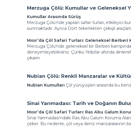
Merzuga Çölü: Kumullar ve Geleneksel 
Kumullar Arasında Sürüş
Merzuga Çölü’nde yapılan safari turları, etkileyici k
sunmaktadır. Ayrıca Dört tekerlekten çekişli araçlarl
Mısır’da Çöl Safari Turları: Geleneksel Berberi
Merzuga Çölü’nde geleneksel bir Berberi kampında 
deneyimleyebilirsiniz. Çünkü Yıldızlar altında dinle
çıkarın.
Nubian Çölü: Renkli Manzaralar ve Kültür
Nubian Kumulları
Çöl yürüyüşleri sırasında bu benze
Sinai Yarımadası: Tarih ve Doğanın Bul
Mısır’da Çöl Safari Turları: Ras Abu Galum Kor
Sinai Yarımadası’ndaki Ras Abu Galum Koruma Alanı, d
çeker. Bu nedenle, çöl veya deniz manzaralarının birl