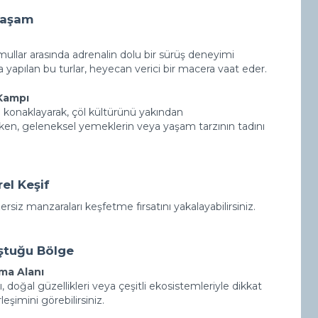
Yaşam
umullar arasında adrenalin dolu bir sürüş deneyimi
a yapılan bu turlar, heyecan verici bir macera vaat eder.
 Kampı
konaklayarak, çöl kültürünü yakından
nirken, geleneksel yemeklerin veya yaşam tarzının tadını
el Keşif
rsiz manzaraları keşfetme fırsatını yakalayabilirsiniz.
uştuğu Bölge
uma Alanı
oğal güzellikleri veya çeşitli ekosistemleriyle dikkat
eşimini görebilirsiniz.