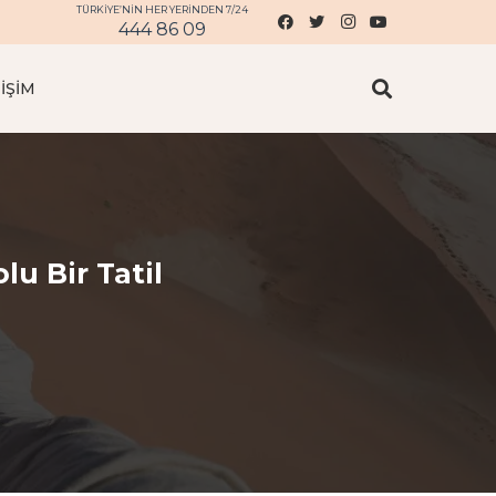
TÜRKİYE’NİN HER YERİNDEN 7/24
444 86 09
IŞIM
lu Bir Tatil