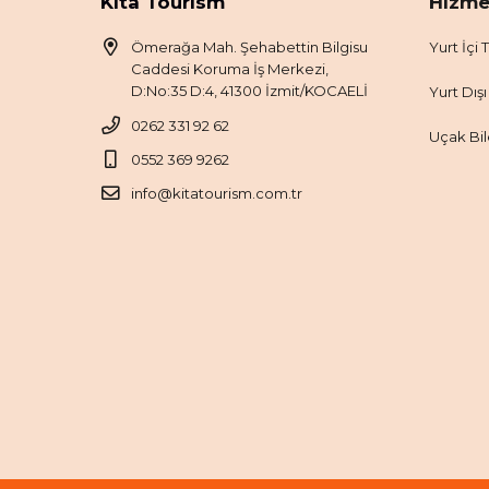
Kıta Tourism
Hizme
Ömerağa Mah. Şehabettin Bilgisu
Yurt İçi T
Caddesi Koruma İş Merkezi,
D:No:35 D:4, 41300 İzmit/KOCAELİ
Yurt Dışı
0262 331 92 62
Uçak Bil
0552 369 9262
info@kitatourism.com.tr