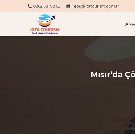
0262 331 92 62
info@kitatourism.com.tr
ANA
Mısır’da Çö