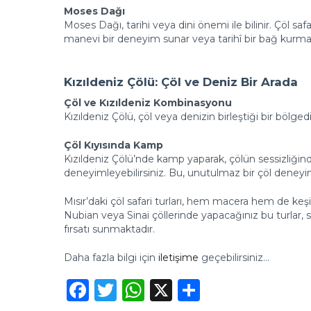
Moses Dağı
Moses Dağı, tarihi veya dini önemi ile bilinir. Çöl safa
manevi bir deneyim sunar veya tarihî bir bağ kurma
Kızıldeniz Çölü: Çöl ve Deniz Bir Arada
Çöl ve Kızıldeniz Kombinasyonu
Kızıldeniz Çölü, çöl veya denizin birleştiği bir bölgedi
Çöl Kıyısında Kamp
Kızıldeniz Çölü’nde kamp yaparak, çölün sessizliğinde
deneyimleyebilirsiniz. Bu, unutulmaz bir çöl deney
Mısır’daki çöl safari turları, hem macera hem de keşif
Nubian veya Sinai çöllerinde yapacağınız bu turlar, s
fırsatı sunmaktadır.
Daha fazla bilgi için
iletişime
geçebilirsiniz…
Facebook
Twitter
WhatsApp
X
Share