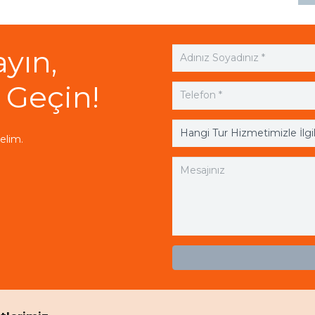
ayın,
 Geçin!
elim.