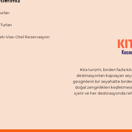
tlerimiz
urları
 Turları
eti-Vise-Otel Rezervasyon
Kıta turizmi, birden fazla kıt
destinasyonları kapsayan seya
gezginlerin bir seyahatte birden 
doğal zenginlikleri keşfetmesin
içerir ve her destinasyonda reh