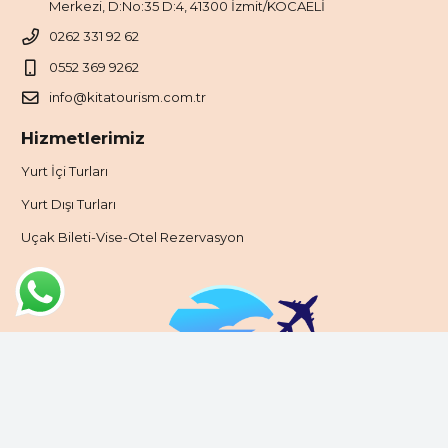
Merkezi, D:No:35 D:4, 41300 İzmit/KOCAELİ
0262 331 92 62
0552 369 9262
info@kitatourism.com.tr
Hizmetlerimiz
Yurt İçi Turları
Yurt Dışı Turları
Uçak Bileti-Vise-Otel Rezervasyon