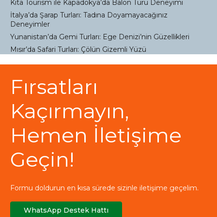
Kıta Tourism ile Kapadokya’da Balon Turu Deneyimi
İtalya’da Şarap Turları: Tadına Doyamayacağınız
Deneyimler
Yunanistan’da Gemi Turları: Ege Denizi’nin Güzellikleri
Mısır’da Safari Turları: Çölün Gizemli Yüzü
Fırsatları
Kaçırmayın,
Hemen İletişime
Geçin!
Formu doldurun en kısa sürede sizinle iletişime geçelim.
WhatsApp Destek Hattı