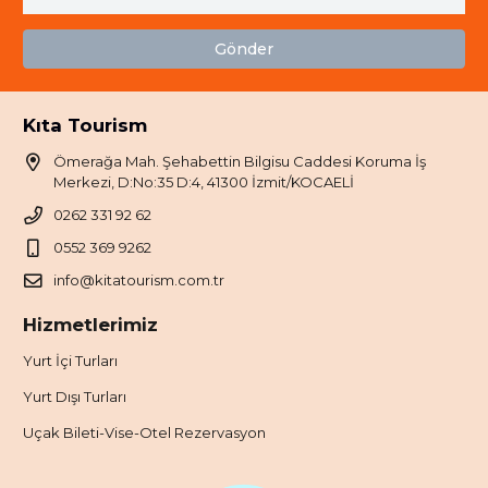
Gönder
Kıta Tourism
Ömerağa Mah. Şehabettin Bilgisu Caddesi Koruma İş
Merkezi, D:No:35 D:4, 41300 İzmit/KOCAELİ
0262 331 92 62
0552 369 9262
info@kitatourism.com.tr
Hizmetlerimiz
Yurt İçi Turları
Yurt Dışı Turları
Uçak Bileti-Vise-Otel Rezervasyon