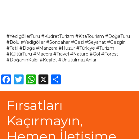
#YedigöllerTuru
#KudretTurizm
#KıtaTourism
#DoğaTuru
#Bolu
#Yedigöller
#Sonbahar
#Gezi
#Seyahat
#Gezgin
#Tatil
#Doğa
#Manzara
#Huzur
#Türkiye
#Turizm
#KültürTuru
#Macera
#Travel
#Nature
#Göl
#Forest
#DoğanınKalbi
#Keşfet
#UnutulmazAnlar
Facebook
Twitter
WhatsApp
X
Share
Fırsatları
Kaçırmayın,
Hemen İletişime